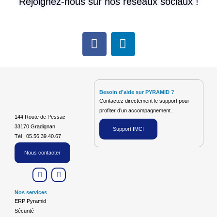
Rejoignez-nous sur nos réseaux sociaux !
F
L
a
i
c
n
e
k
b
e
Besoin d’aide sur PYRAMID ?
o
d
Contactez directement le support pour
o
i
profiter d’un accompagnement.
k
n
144 Route de Pessac
33170 Gradignan
Support IMCI
Tél : 05.56.39.40.67
Nous contacter
L
F
i
a
n
c
k
e
Nos services
e
b
ERP Pyramid
d
o
Sécurité
i
o