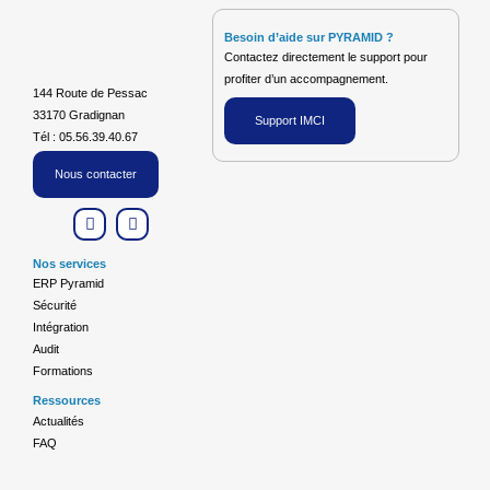
Besoin d’aide sur PYRAMID ?
Contactez directement le support pour
profiter d’un accompagnement.
144 Route de Pessac
33170 Gradignan
Support IMCI
Tél : 05.56.39.40.67
Nous contacter
L
F
i
a
n
c
k
e
Nos services
e
b
ERP Pyramid
d
o
Sécurité
i
o
n
k
Intégration
Audit
Formations
Ressources
Actualités
FAQ