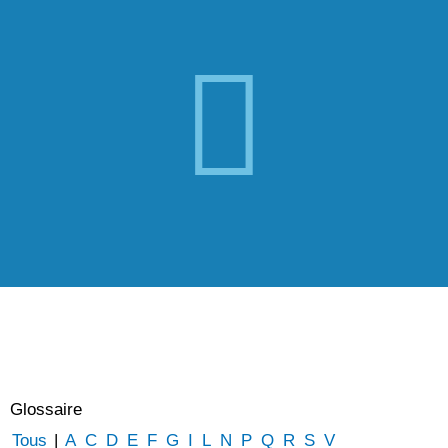
Glossaire
Tous
|
A
C
D
E
F
G
I
L
N
P
Q
R
S
V