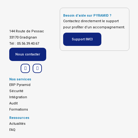
Besoin d’aide sur PYRAMID ?
Contactez directement le support
pour profiter d’un accompagnement.
144 Route de Pessac
33170 Gradignan
Support IMCI
Tél : 05.56.39.40.67
Nous contacter
L
F
i
a
n
c
k
e
Nos services
e
b
ERP Pyramid
d
o
Sécurité
i
o
n
k
Intégration
Audit
Formations
Ressources
Actualités
FAQ