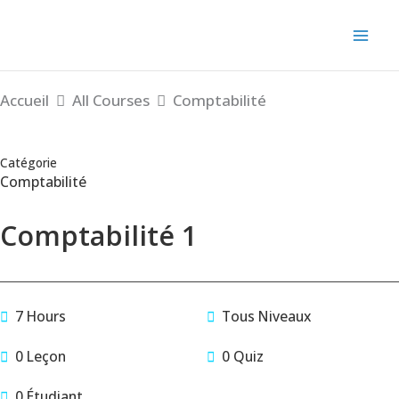
Aller
au
contenu
Accueil
All Courses
Comptabilité
Catégorie
Comptabilité
Comptabilité 1
7 Hours
Tous Niveaux
0 Leçon
0 Quiz
0 Étudiant