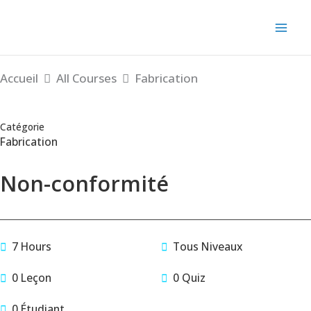
Aller
au
contenu
Accueil
All Courses
Fabrication
Catégorie
Fabrication
Non-conformité
7 Hours
Tous Niveaux
0 Leçon
0 Quiz
0 Étudiant