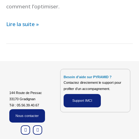
comment l’optimiser.
Lire la suite »
Besoin d’aide sur PYRAMID ?
Contactez directement le support pour
profiter d’un accompagnement.
144 Route de Pessac
33170 Gradignan
Support IMCI
Tél : 05.56.39.40.67
Nous contacter
L
F
i
a
n
c