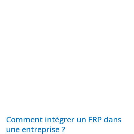
Comment
intégrer
un
ERP
dans
une
entreprise
?
Comment intégrer un ERP dans
une entreprise ?