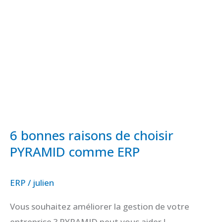
PYRAMID
comme
ERP
6 bonnes raisons de choisir
PYRAMID comme ERP
ERP
/
julien
Vous souhaitez améliorer la gestion de votre
entreprise ? PYRAMID peut vous aider !