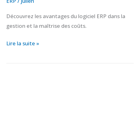
ERP
/
julien
Découvrez les avantages du logiciel ERP dans la
gestion et la maîtrise des coûts.
Lire la suite »
PYRAMID
:
l’ERP
vitivinicole