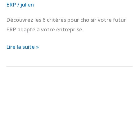
ERP
/
julien
Découvrez les 6 critères pour choisir votre futur
ERP adapté à votre entreprise.
Lire la suite »
ERP
standard
ou
ERP
métier
:
quel
choix