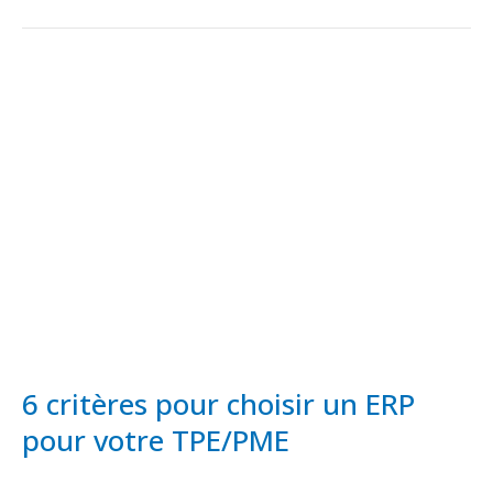
6
critères
pour
choisir
un
ERP
pour
votre
TPE/PME​
6 critères pour choisir un ERP
pour votre TPE/PME​