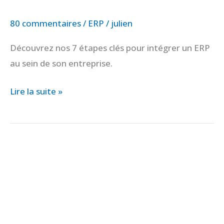
80 commentaires
/
ERP
/
julien
Découvrez nos 7 étapes clés pour intégrer un ERP
au sein de son entreprise.
Lire la suite »
Pourquoi
intégrer
un
CRM
à
un
ERP