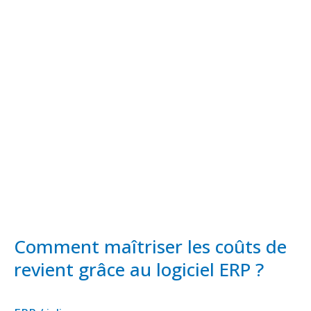
maîtriser
les
coûts
de
revient
grâce
au
logiciel
ERP
?​
Comment maîtriser les coûts de
revient grâce au logiciel ERP ?​