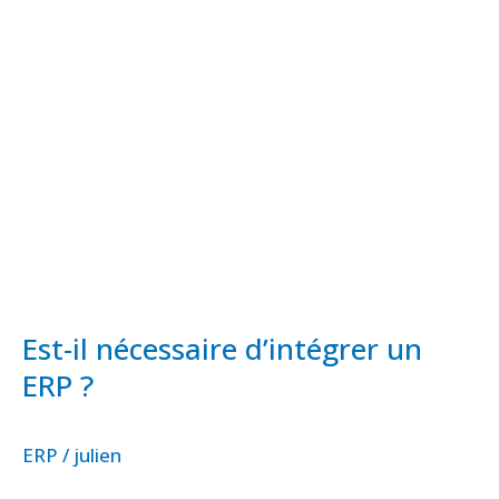
un
ERP
?
Est-il nécessaire d’intégrer un
ERP ?
ERP
/
julien